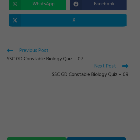
CONTENT
WhatsApp
Facebook
Opens
Opens
in
in
a
a
new
new
X
Opens
window
window
in
a
new
window
Read
Previous Post
more
SSC GD Constable Biology Quiz – 07
articles
Next Post
SSC GD Constable Biology Quiz – 09