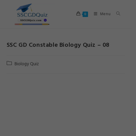
Skip
to
Menu
0
content
SSC GD Constable Biology Quiz – 08
Post
Biology Quiz
category: