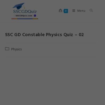
Skip
to
Menu
0
content
SSC GD Constable Physics Quiz – 02
Post
Physics
category: