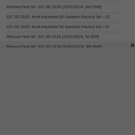
Previous Year GK : SSC GD 2024 (21/02/2024, 2nd Shift)
SSC GD 2025 : Most Important GK Question Practice Set – 02
SSC GD 2025 : Most Important GK Question Practice Set – 01
Previous Year GK : SSC GD 2024 (21/02/2024, 1st Shift)
Previous Year GK : SSC GD 2024 (20/02/2024, 4th Shift)
Previous Year GK : SSC GD 2024 (20/02/2024, 3rd Shift)
Previous Year GK : SSC GD 2024 (20/02/2024, 2nd Shift)
Previous Year GK : SSC GD 2024 (20/02/2024, 1st Shift)
SSC GD 2024 Exam Analysis : 1 March All Shift Questions : 1 मार्च को
एसएससी जीडी परीक्षा में पूछे गये सभी प्रश्न