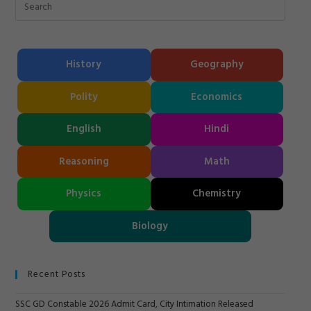
History
Geography
Polity
Economics
English
Hindi
Reasoning
Math
Physics
Chemistry
Biology
Recent Posts
SSC GD Constable 2026 Admit Card, City Intimation Released