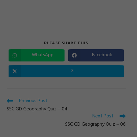
SHARE
PLEASE SHARE THIS
THIS
CONTENT
WhatsApp
Facebook
Opens
Opens
in
in
a
a
new
new
X
Opens
window
window
in
a
new
window
Read
Previous Post
more
SSC GD Geography Quiz – 04
articles
Next Post
SSC GD Geography Quiz – 06