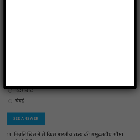
महाराष्ट्र
हिमाचल प्रदेश
कर्नाटक
13.
'स्मार्ट सिटी' कहां स्थापित की जा रही है?
बंगलुरू
कोचीन
हैदराबाद
चेन्नई
14.
निम्नलिखित में से किस भारतीय राज्य की समुद्रतटीय सीमा