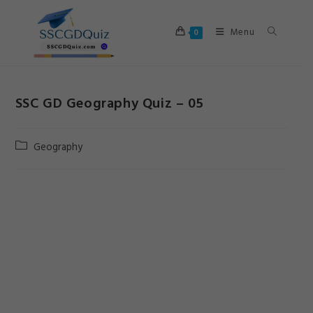
Skip
to
Menu
0
content
SSC GD Geography Quiz – 05
Post
Geography
category: