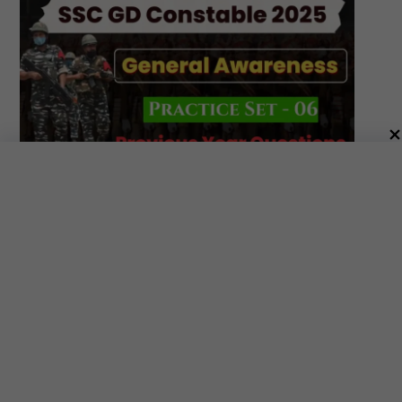
Previous Year GK : SSC GD 2024 (21/02/2024, 2nd Shift)