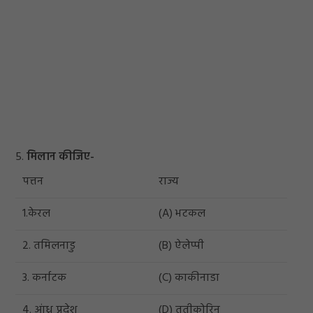
5.
मिलान कीजिए-
पत्तन
राज्य
1.केरल
(A) भटकल
2. तमिलनाडु
(B) ऐलेप्पी
3. कर्नाटक
(C) काकीनाडा
4. आंध्र प्रदेश
(D) तूतीकोरिन