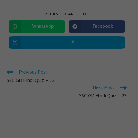
SHARE
PLEASE SHARE THIS
THIS
CONTENT
WhatsApp
Facebook
Opens
Opens
in
in
a
a
new
new
X
Opens
window
window
in
a
new
window
Read
Previous Post
more
SSC GD Hindi Quiz – 22
articles
Next Post
SSC GD Hindi Quiz – 23