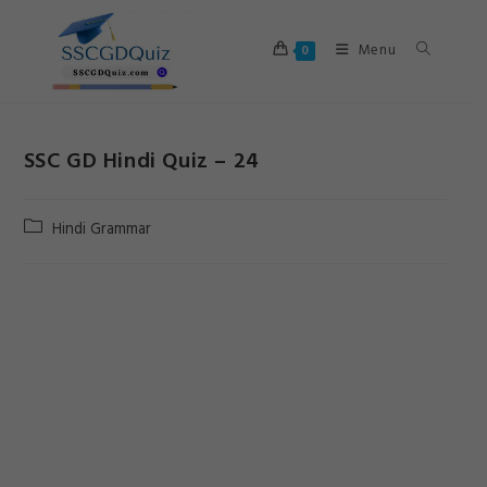
Skip
to
Menu
0
content
SSC GD Hindi Quiz – 24
Post
Hindi Grammar
category: