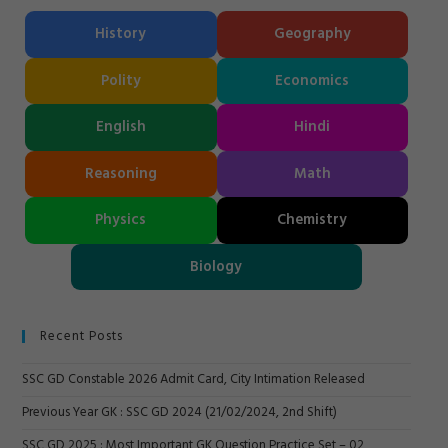
History
Geography
Polity
Economics
English
Hindi
Reasoning
Math
Physics
Chemistry
Biology
Recent Posts
SSC GD Constable 2026 Admit Card, City Intimation Released
Previous Year GK : SSC GD 2024 (21/02/2024, 2nd Shift)
SSC GD 2025 : Most Important GK Question Practice Set – 02