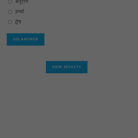
अनुराग
इर्ष्या
द्वेष