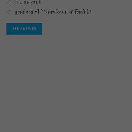
कवि हंस रहा है.
तुलसीदास जी ने "रामचरितमानस" लिखी है?