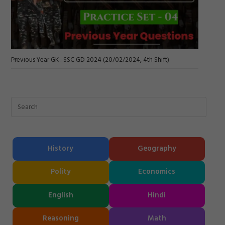
Previous Year GK : SSC GD 2024 (20/02/2024, 4th Shift)
History
Geography
Polity
Economics
English
Hindi
Reasoning
Math