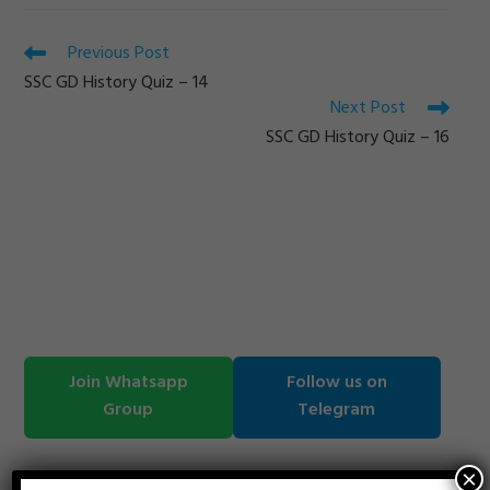
window
Read
Previous Post
more
SSC GD History Quiz – 14
articles
Next Post
SSC GD History Quiz – 16
Join Whatsapp
Follow us on
Group
Telegram
×