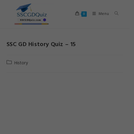
Skip
to
Menu
0
content
SSC GD History Quiz – 15
Post
History
category: