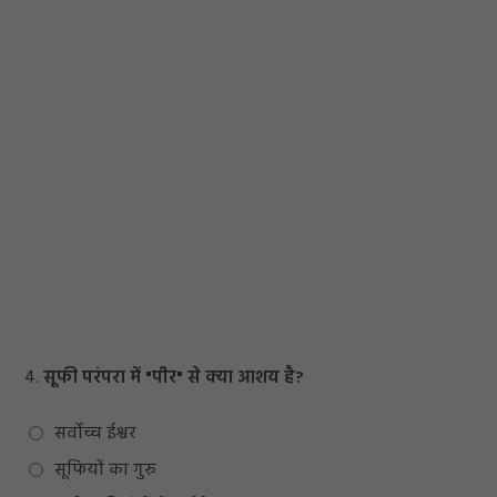
4.
सूफी परंपरा में "पीर" से क्या आशय है?
सर्वोच्च ईश्वर
सूफियों का गुरु