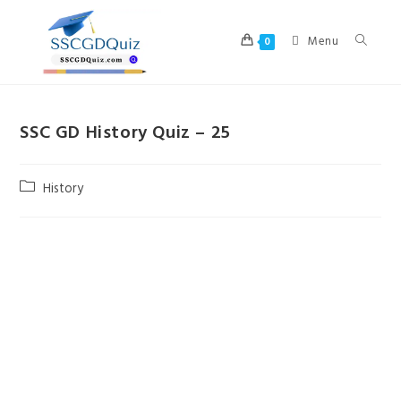
Skip
to
Menu
0
content
SSC GD History Quiz – 25
Post
History
category: