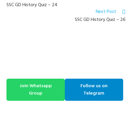
more
SSC GD History Quiz – 24
articles
Next Post
SSC GD History Quiz – 26
Join Whatsapp
Follow us on
Group
Telegram