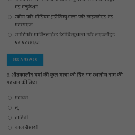
एंड एजुकेशन
स्कीम फॉर मीडियम इंडीविज्युअल्स फॉर लाइव्लीहुड एंड
एंटरप्राइज
सपोर्टफॉर मार्जिनलाईज़्ड इंडीविज्युअल्स फॉर लाइव्लीहुड
एंड एंटरप्राइज
8.
शीतकालीन वर्षा की कुल मात्रा को दिए गए स्थानीय नाम की
पहचान कीजिए।
महावत
लू
ताहिती
काल बैसाखी