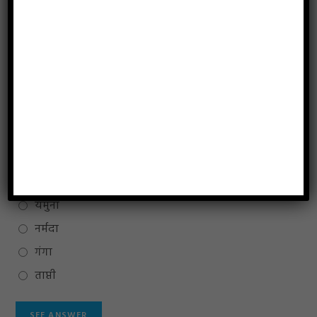
पेंगुइन
प्लैटिपस
फ्लाइंग फॉक्स
कंगारू
19.
प्राचीन काल में _____ नदी के दक्षिण के क्षेत्र को मगध के
नाम से जाना जाता था।
यमुना
नर्मदा
गंगा
ताप्ती