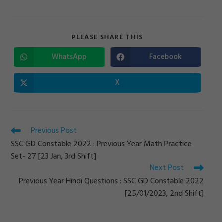
SHARE
PLEASE SHARE THIS
THIS
CONTENT
WhatsApp
Facebook
Opens
Opens
in
in
a
a
new
new
X
Opens
window
window
in
a
new
window
Read
Previous Post
more
SSC GD Constable 2022 : Previous Year Math Practice
articles
Set- 27 [23 Jan, 3rd Shift]
Next Post
Previous Year Hindi Questions : SSC GD Constable 2022
[25/01/2023, 2nd Shift]