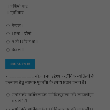
पश्चिमी घाट
पूर्वी घाट
केवल I
I तथा II दोनों
न तो I और न तो II
केवल II
7.
__________ योजना का उद्देश्य परलैंगिक व्यक्तियों के
कल्याण हेतु व्यापक पुनर्वास के उपाय प्रदान करना है।
सपोर्टफॉर मार्जिनलाईज़्ड इंडीविज्युअल्स फॉर लाइव्लीहुड
एंड एंटिटी
सपोर्टफॉर मार्जिनलाईज़्ड इंडीविज्युअल्स फॉर लाइव्लीहुड