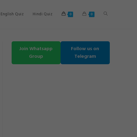
Toggle
English Quiz
Hindi Quiz
0
0
website
Join Whatsapp
Follow us on
Group
Telegram
search